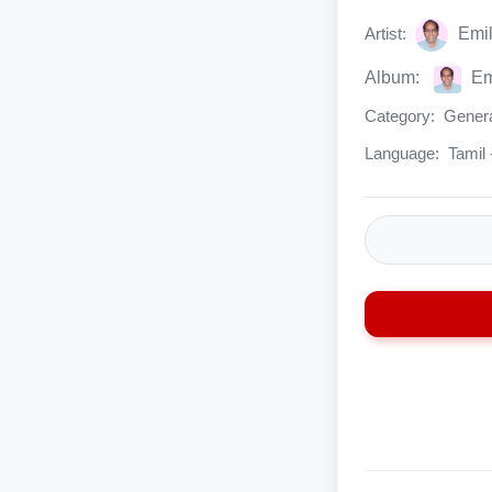
Artist:
Emil
Album:
Em
Category:
Genera
Language:
Tamil 