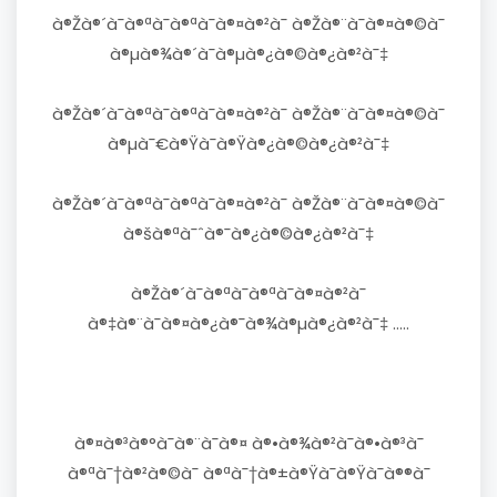
à®Žà®´à¯à®ªà¯à®ªà¯à®¤à®²à¯ à®Žà®¨à¯à®¤à®©à¯
à®µà®¾à®´à¯à®µà®¿à®©à®¿à®²à¯‡
à®Žà®´à¯à®ªà¯à®ªà¯à®¤à®²à¯ à®Žà®¨à¯à®¤à®©à¯
à®µà¯€à®Ÿà¯à®Ÿà®¿à®©à®¿à®²à¯‡
à®Žà®´à¯à®ªà¯à®ªà¯à®¤à®²à¯ à®Žà®¨à¯à®¤à®©à¯
à®šà®ªà¯ˆà®¯à®¿à®©à®¿à®²à¯‡
à®Žà®´à¯à®ªà¯à®ªà¯à®¤à®²à¯
à®‡à®¨à¯à®¤à®¿à®¯à®¾à®µà®¿à®²à¯‡ .....
à®¤à®³à®°à¯à®¨à¯à®¤ à®•à®¾à®²à¯à®•à®³à¯
à®ªà¯†à®²à®©à¯ à®ªà¯†à®±à®Ÿà¯à®Ÿà¯à®®à¯