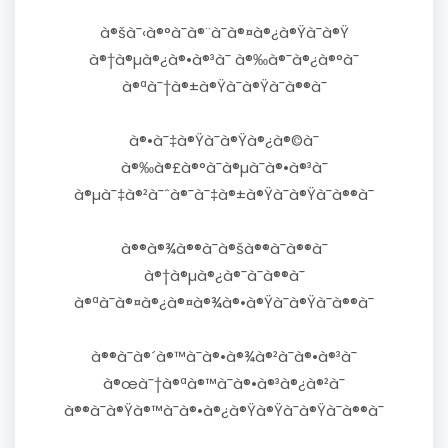
à®šà¯‹à®°à¯à®¨à¯à®¤à®¿à®Ÿà¯à®Ÿ
à®†à®µà®¿à®•à®³à¯ à®‰à®¯à®¿à®°à¯
à®ªà¯†à®±à®Ÿà¯à®Ÿà¯à®®à¯
à®•à¯‡à®Ÿà¯à®Ÿà®¿à®©à¯
à®‰à®£à®°à¯à®µà¯à®•à®³à¯
à®µà¯‡à®²à¯ˆà®¯à¯‡à®±à®Ÿà¯à®Ÿà¯à®®à¯
à®®à®¾à®®à¯à®šà®®à¯à®®à¯
à®†à®µà®¿à®¯à¯à®®à¯
à®ªà¯à®¤à®¿à®¤à®¾à®•à®Ÿà¯à®Ÿà¯à®®à¯
à®®à¯à®´à®™à¯à®•à®¾à®²à¯à®•à®³à¯
à®œà¯†à®ªà®™à¯à®•à®³à®¿à®²à¯
à®®à¯à®Ÿà®™à¯à®•à®¿à®Ÿà®Ÿà¯à®Ÿà¯à®®à¯