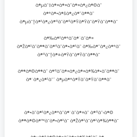
à®µà¯‡à®¤à®¤à¯à®¤à®¿à®©à¯
à®°à®•à®šà®¿à®¯à®®à¯
à®µà¯†à®³à®¿à®ªà¯à®ªà®Ÿà®Ÿà¯à®Ÿà¯à®®à¯
à®‰à®²à®°à¯à®¨à¯à®¤
à®Žà®²à¯à®®à¯à®ªà¯à®•à®³à¯ à®‰à®¯à®¿à®°à¯
à®ªà¯†à®±à®Ÿà¯à®Ÿà¯à®®à¯
à®®à®©à®®à¯ à®ªà¯à®¤à®¿à®¤à®¾à®•à¯à®®à¯
à®¨à®¿à®²à¯ˆ à®µà®°à®Ÿà¯à®Ÿà¯à®®à¯
à®•à¯à®³à®¿à®°à¯à®¨à¯à®¤à¯ à®ªà¯‹à®©
à®®à®©à®™à¯à®•à®³à¯ à®Žà®²à¯à®²à®¾à®®à¯