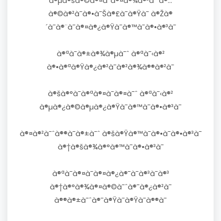
à®µà®šà®©à®¤à¯à®¤à®¾à®²à¯ à®…
à®©à®²à¯à®•à¯Šà®£à¯à®Ÿà¯ à®Žà®
´à¯à®¨à¯à®¤à®¿à®Ÿà¯à®™à¯à®•à®³à¯
à®ªà¯à®±à®¾à®µà¯ˆ à®ªà¯‹à®²
à®•à®ªà®Ÿà®¿à®²à¯à®²à®¾à®®à®²à¯
à®šà®°à¯à®ªà®¤à¯à®¤à¯ˆ à®ªà¯‹à®²
à®µà®¿à®©à®µà®¿à®Ÿà¯à®™à¯à®•à®³à¯
à®¤à®²à¯ˆà®®à¯à®±à¯ˆ à®šà®Ÿà®™à¯à®•à¯à®•à®³à¯
à®†à®šà®¾à®°à®™à¯à®•à®³à¯
à®ªà¯à®¤à¯à®¤à®¿à®¯à¯à®³à¯à®³
à®†à®°à®¾à®¤à®©à¯ˆà®¯à®¿à®²à¯
à®®à®±à¯ˆà®¯à®Ÿà¯à®Ÿà¯à®®à¯