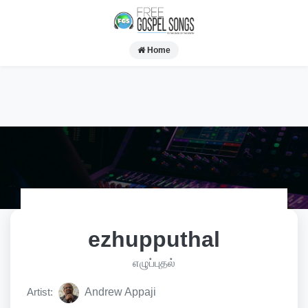
Home
ezhupputhal
எழுப்புதல்
Artist:
Andrew Appaji