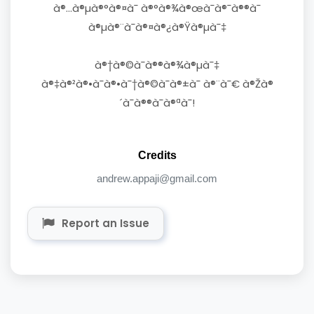
à®…à®µà®°à®¤à¯ à®°à®¾à®œà¯à®¯à®®à¯
à®µà®¨à¯à®¤à®¿à®Ÿà®µà¯‡
à®†à®©à¯à®®à®¾à®µà¯‡
à®‡à®²à®•à¯à®•à¯†à®©à¯à®±à¯ à®¨à¯€ à®Žà®
´à¯à®®à¯à®ªà¯!
Credits
andrew.appaji@gmail.com
Report an Issue